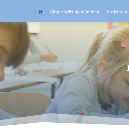
BürgerStiftung München
Projekte &

Mentor*