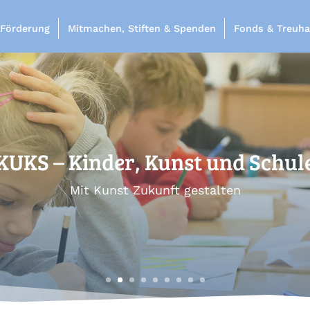
 Förderung
Mitmachen, Stiften & Spenden
Fonds & Treuha
Job Mentoring München
innen helfen Mittelschüler*innen, eine Lehrstelle z