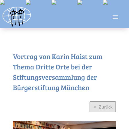
Vortrag von Karin Haist zum
Thema Dritte Orte bei der
Stiftungsversammlung der
Bürgerstiftung München
Zurück