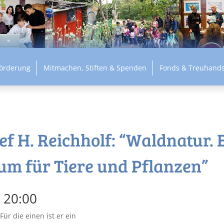
Förderung
Mitmachen, Stiften & Spenden
Fonds & Treuhands
sef H. Reichholf: “Waldnatur. 
um für Tiere und Pflanzen”
s
20:00
ür die einen ist er ein