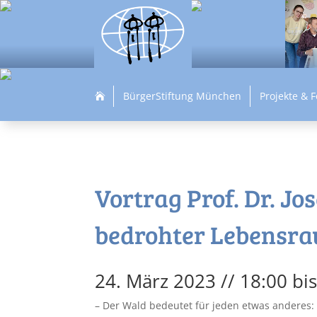
BürgerStiftung München
Projekte & 

Vortrag Prof. Dr. Jo
bedrohter Lebensra
24. März 2023 // 18:00
bi
– Der Wald bedeutet für jeden etwas anderes: F