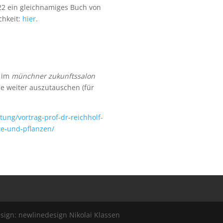
2 ein gleichnamiges Buch von
chkeit:
hier
.
g im
münchner zukunftssalon
ne weiter auszutauschen (für
tung/vortrag-prof-dr-reichholf-
re-und-pflanzen/
ign: newlinedesign Nikolai Klassen