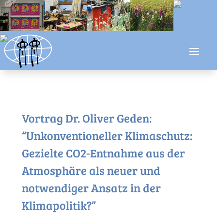
Vortrag Dr. Oliver Geden:
“Unkonventioneller Klimaschutz:
Gezielte CO2-Entnahme aus der
Atmosphäre als neuer und
notwendiger Ansatz in der
Klimapolitik?”