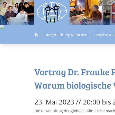
BürgerStiftung München
Projekte & 

Vortrag Dr. Frauke 
Warum biologische V
23. Mai 2023 // 20:00
bis
Die Bekämpfung der globalen Klimakrise macht