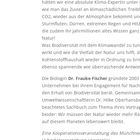
hätten wir eine absolute Klima-Expertin unter u
wie man das Zuviel an klimaschädlichen Treib
CO2, wieder aus der Atmosphäre bekommt und 
Sturmfluten, Dürren, extremen Regen und Hit
die zudem ihr Jahrmillionen altes Wissen gan
Natur!
Was Biodiversität mit dem Klimawandel zu tun
wirkt und wie die Vielfalt der Natur uns hilft,
Kohlenstoffhaushalt wieder in Ordnung zu brin
ebenso spannende wie überraschende Antwor
Die Biologin
Dr. Frauke Fischer
gründete 2003 d
Unternehmen bei ihrem Engagement für Nachh
den Erhalt von Biodiversität berät. Gemeinsam
Umweltwissenschaftlerin Dr. Hilke Oberhansber
beachtetes Sachbuch zum Thema ihres Vortrags 
beider: Wir müssen der Natur wieder mehr R
auf diesem Planeten lebenswert bleibt.
Eine Kooperationsveranstaltung des Münchner