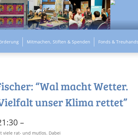
Förderung
Mitmachen, Stiften & Spenden
Fonds & Treuhands
Fischer: “Wal macht Wetter.
ielfalt unser Klima rettet”
21:30 –
 viele rat- und mutlos. Dabei