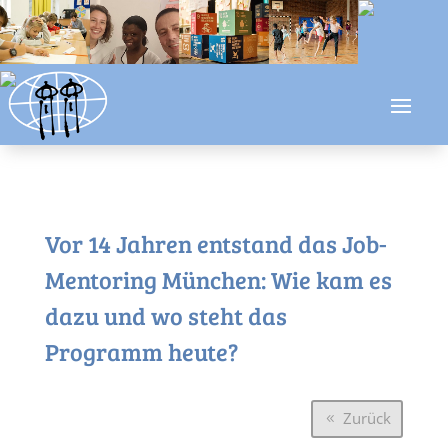
Vor 14 Jahren entstand das Job-
Mentoring München: Wie kam es
dazu und wo steht das
Programm heute?
Zurück