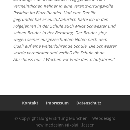
vermeintlichen Kellner in eine verantwortungsvolle
Position im Einzelhandel. Und eine Familie
gegründet hat er auch.Natürlich hatte ich in den
Folgejahren in der Schule auch Milos Schwester und
seinen Bruder in der Beratung. Der Bruder ging
wegen seiner ausgezeichneten Noten nach dem
Quali auf eine weiterführende Schule. Die Schwester
wurde verheiratet und verließ die Schule ohne
Abschluss nur 4 Wochen vor Ende des Schuljahres.“
Kontakt
Impressum
Datenschutz
© Copyright BürgerStiftung München | Webdesign:
newlinedesign Nikolai Klassen