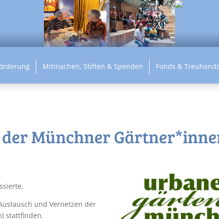
Förderung
Mitmachen, Stiften & Spenden
Fonds & Treuhands
 der Münchner Gärtner*inne
sierte,
Austausch und Vernetzen der
 stattfinden.