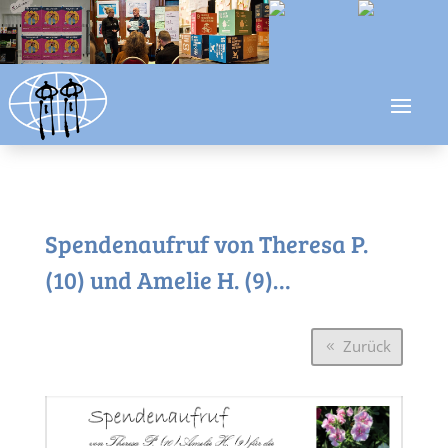
Spendenaufruf von Theresa P.
(10) und Amelie H. (9)…
Zurück