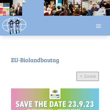
EU-Biolandbautag
Zurück