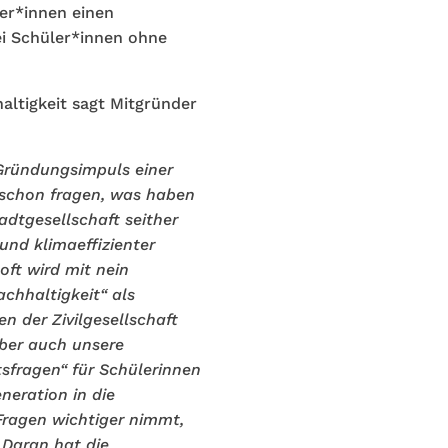
er*innen einen
ei Schüler*innen ohne
ltigkeit sagt Mitgründer
Gründungsimpuls einer
 schon fragen, was haben
tadtgesellschaft seither
und klimaeffizienter
ft wird mit nein
chhaltigkeit“ als
n der Zivilgesellschaft
aber auch unsere
fragen“ für Schülerinnen
neration in die
Fragen wichtiger nimmt,
 Daran hat die